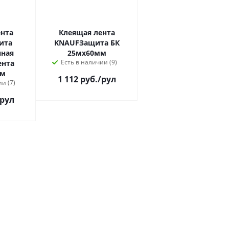
ента
Клеящая лента
ита
KNAUFЗащита БК
нная
25мх60мм
Есть в наличии (9)
ента
 м
1 112 руб.
/рул
и (7)
/рул