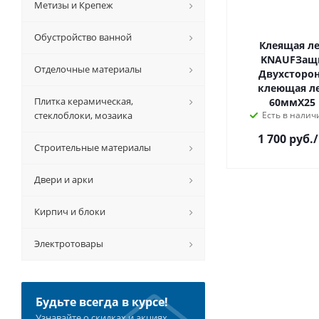
Метизы и Крепеж
Обустройство ванной
Клеящая л
KNAUFЗащ
Отделочные материалы
Двухсторо
клеющая л
Плитка керамическая,
60ммХ25
стеклоблоки, мозаика
Есть в наличи
1 700 руб.
Строительные материалы
Двери и арки
Кирпич и блоки
Электротовары
Будьте всегда в курсе!
Узнавайте о скидках и акциях