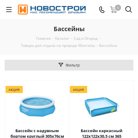
0
Бассейны
Главная
-
Каталог
-
Сад и Огород
-
Товары для отдыха на природе Мангалы
-
Бассейны
Фильтр
АКЦИЯ
АКЦИЯ
Бассейн с надувным
Бассейн каркасный
бортом круглый 305х76см
122х122х30,5 см 365