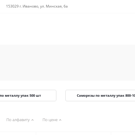
153029 г. Иваново, ул. Минская, 6а
по металлу упак 500 шт
Саморезы по металлу упак 800-1
По алфавиту
По цене