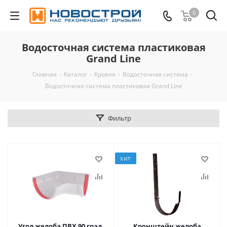
0
Водосточная система пластиковая
Grand Line
Главная
-
Каталог
-
Кровля
-
Водосточная система
-
Водосточная система пластиковая Grand Line
Фильтр
ХИТ
Угол желоба ПВХ 90 град.
Кронштейн желоба