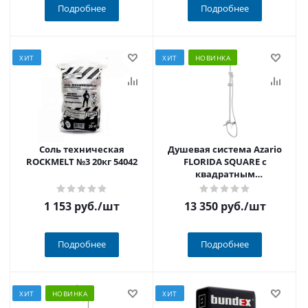
Подробнее
Подробнее
ХИТ
ХИТ
НОВИНКА
Соль техническая
Душевая система Azario
ROCKMELT №3 20кг 54042
FLORIDA SQUARE с
квадратным
тропическим душем,
поворотным изливом,
1 153 руб.
/шт
13 350 руб.
/шт
хром
Подробнее
Подробнее
ХИТ
НОВИНКА
ХИТ