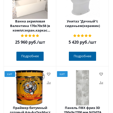
Ванна акриловая
Унитаз "Дачный"с
Валентина 170х70х58 (в
сиденьем(керамин)
компл:экран,каркас
разборорный,слив-пер. с
сеточкой хром)
25 960 руб.
/шт
5 420 руб.
/шт
Подробнее
Подробнее
ХИТ
ХИТ
Праймер битумный
Панель ПВХ фриз 3D
готовый АльфаТехМаст
250х9х2700 мм NOVITA