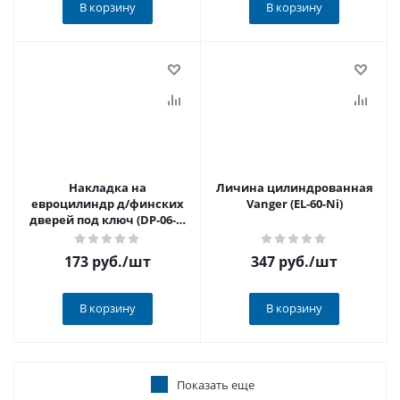
В корзину
В корзину
Накладка на
Личина цилиндрованная
евроцилиндр д/финских
Vanger (EL-60-Ni)
дверей под ключ (DP-06-C-
CR) Avers хром
173 руб.
/шт
347 руб.
/шт
В корзину
В корзину
Показать еще