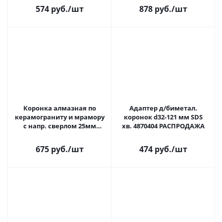
574 руб.
/шт
878 руб.
/шт
Коронка алмазная по
Адаптер д/биметал.
керамограниту и мрамору
коронок d32-121 мм SDS
с напр. сверлом 25мм
хв. 4870404 РАСПРОДАЖА
"Hardcore" 154025
675 руб.
/шт
474 руб.
/шт