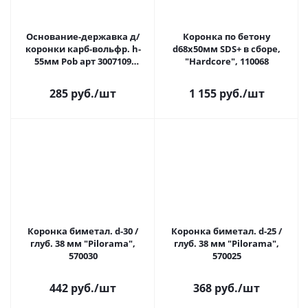
Основание-державка д/
Коронка по бетону
коронки карб-вольфр. h-
d68х50мм SDS+ в сборе,
55мм Pob арт 3007109
"Hardcore", 110068
РАСПРОДАЖА
285 руб.
/шт
1 155 руб.
/шт
Коронка биметал. d-30 /
Коронка биметал. d-25 /
глуб. 38 мм "Pilorama",
глуб. 38 мм "Pilorama",
570030
570025
442 руб.
/шт
368 руб.
/шт