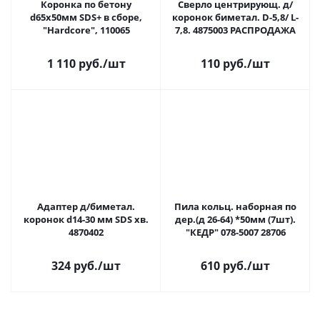
Коронка по бетону
Сверло центрирующ. д/
d65х50мм SDS+ в сборе,
коронок биметал. D-5,8/ L-
"Hardcore", 110065
7,8. 4875003 РАСПРОДАЖА
1 110 руб.
/шт
110 руб.
/шт
Адаптер д/биметал.
Пила кольц. наборная по
коронок d14-30 мм SDS хв.
дер.(д 26-64) *50мм (7шт).
4870402
"КЕДР" 078-5007 28706
324 руб.
/шт
610 руб.
/шт