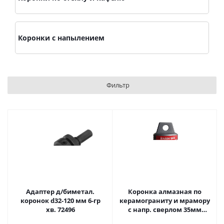
Коронки с напылением
Фильтр
Адаптер д/биметал.
Коронка алмазная по
коронок d32-120 мм 6-гр
керамограниту и мрамору
хв. 72496
с напр. сверлом 35мм
"Hardcore" 154035