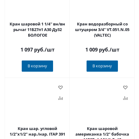
Кран шаровой 1 1/4'' вн/вн
Кран водоразборный со
рычаг 11Б27п1 А30 Ду32
штуцером 3/4" VT.051.N.05
БОЛОГОЕ
(VALTEC)
1 097 руб.
/шт
1 009 руб.
/шт
В корзину
В корзину
Кран шар. угловой
Кран шаровой
1/2"х1/2" нар./нар. ITAP 391
американка 1/2" бабочка