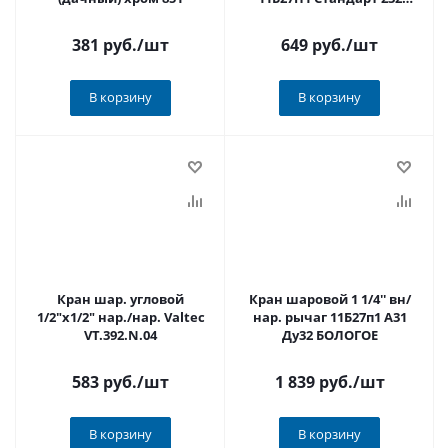
ГАЛЛОП (никель,PN 40)
533555
381 руб.
/шт
649 руб.
/шт
В корзину
В корзину
Кран шар. угловой
Кран шаровой 1 1/4'' вн/
1/2"х1/2" нар./нар. Valtec
нар. рычаг 11Б27п1 А31
VT.392.N.04
Ду32 БОЛОГОЕ
583 руб.
/шт
1 839 руб.
/шт
В корзину
В корзину