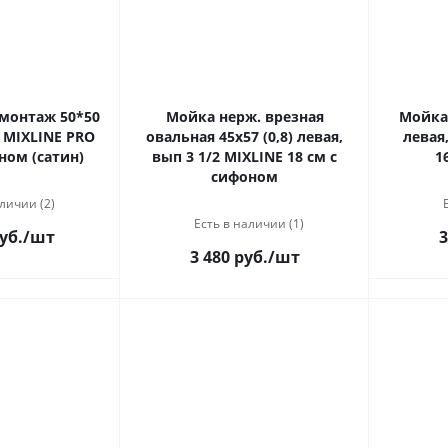
монтаж 50*50
Мойка нерж. врезная
Мойка 
2 MIXLINE PRO
овальная 45х57 (0,8) левая,
левая, в
ном (сатин)
вып 3 1/2 MIXLINE 18 см с
1
сифоном
личии (2)
Есть в наличии (1)
уб.
/шт
3
3 480 руб.
/шт