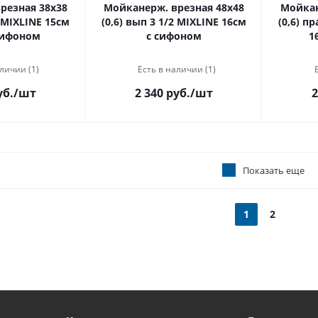
резная 38х38
Мойканерж. врезная 48х48
Мойкан
2 MIXLINE 15см
(0,6) вып 3 1/2 MIXLINE 16см
(0,6) п
сифоном
с сифоном
1
личии (1)
Есть в наличии (1)
уб.
/шт
2 340 руб.
/шт
2
Показать еще
1
2