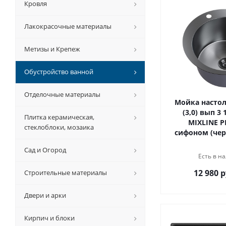
Кровля
Лакокрасочные материалы
Метизы и Крепеж
Обустройство ванной
Отделочные материалы
Мойка настол
(3,0) вып 3 
Плитка керамическая,
MIXLINE P
стеклоблоки, мозаика
сифоном (чер
Сад и Огород
Есть в на
12 980 р
Строительные материалы
Двери и арки
Кирпич и блоки