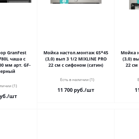
р GranFest
Мойка настол.монтаж 65*45
Мойка н
780L чаша c
(3,0) вып 3 1/2 MIXLINE PRO
(3,0) в
0 мм арт. GF-
22 см с сифоном (сатин)
22 см
черный
Есть в наличии (1)
личии (1)
11 700 руб.
/шт
1
уб.
/шт