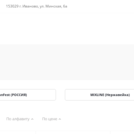
153029 г. Иваново, ул. Минская, 6а
anFest (РОССИЯ)
MIXLINE (Нержавейка)
По алфавиту
По цене