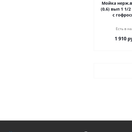
Мойка нерж.в
(0,6) вып 1 1/
с гофро
Есть в на
1 910 р