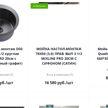
НОВИНКА
.монтаж D50
МОЙКА НАСТОЛ.МОНТАЖ
Мойка
1/2 круглая
78Х50 (3,0) ПРАВ. ВЫП 3 1/2
Quadr
RO 20см с
MIXLINE PRO 20СМ С
560*5
ный графит)
СИФОНОМ (САТИН)
личии (1)
Есть в наличии (1)
8
уб.
/шт
16 580 руб.
/шт