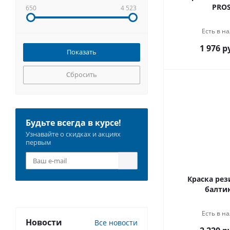
PROS
650
4 523
Есть в на
1 976 р
Сбросить
Будьте всегда в курсе!
Узнавайте о скидках и акциях
первым
Краска рез
балтик
Есть в на
Новости
Все новости