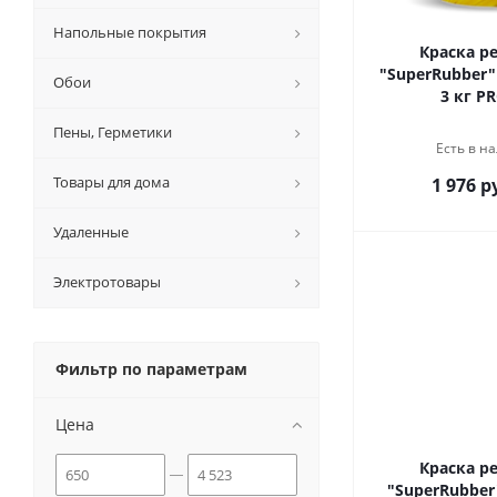
Напольные покрытия
Краска р
"SuperRubber
Обои
3 кг P
Пены, Герметики
Есть в на
Товары для дома
1 976 р
Удаленные
Электротовары
Фильтр по параметрам
Цена
Краска р
"SuperRubber