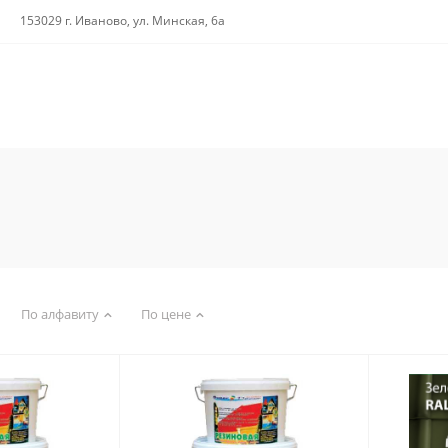
153029 г. Иваново, ул. Минская, 6а
По алфавиту
По цене