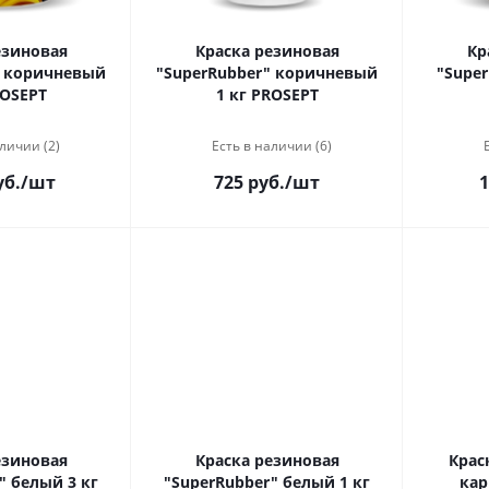
езиновая
Краска резиновая
Кр
" коричневый
"SuperRubber" коричневый
"Super
ROSEPT
1 кг PROSEPT
личии (2)
Есть в наличии (6)
уб.
/шт
725 руб.
/шт
1
езиновая
Краска резиновая
Крас
" белый 3 кг
"SuperRubber" белый 1 кг
кар