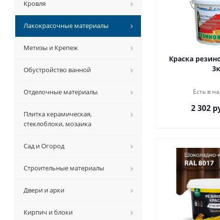
Кровля
Лакокрасочные материалы
Метизы и Крепеж
Краска резино
3к
Обустройство ванной
Отделочные материалы
Есть в на
2 302 р
Плитка керамическая,
стеклоблоки, мозаика
Сад и Огород
Строительные материалы
Двери и арки
Кирпич и блоки