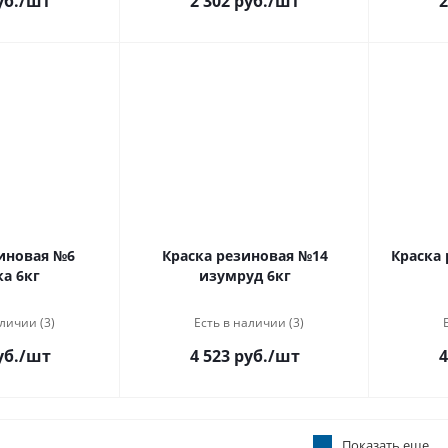
уб.
/шт
2 302 руб.
/шт
2
иновая №6
Краска резиновая №14
Краска
а 6кг
изумруд 6кг
личии (3)
Есть в наличии (3)
уб.
/шт
4 523 руб.
/шт
4
Показать еще