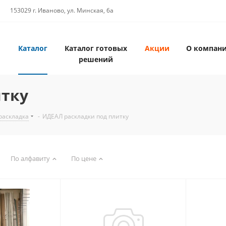
153029 г. Иваново, ул. Минская, 6а
Каталог
Каталог готовых
Акции
О компан
решений
итку
раскладка
-
ИДЕАЛ раскладки под плитку
По алфавиту
По цене