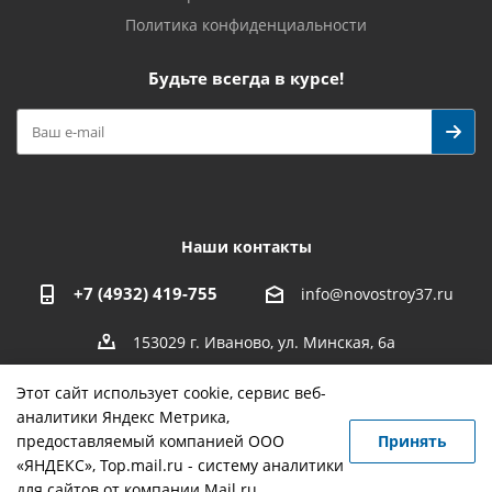
Политика конфиденциальности
Будьте всегда в курсе!
Наши контакты
+7 (4932) 419-755
info@novostroy37.ru
153029 г. Иваново, ул. Минская, 6а
Этот сайт использует cookie, сервис веб-
аналитики Яндекс Метрика,
предоставляемый компанией ООО
Принять
-
разработка
,
продвижение сайта
,
реклама
«ЯНДЕКС», Top.mail.ru - систему аналитики
для сайтов от компании Mail.ru