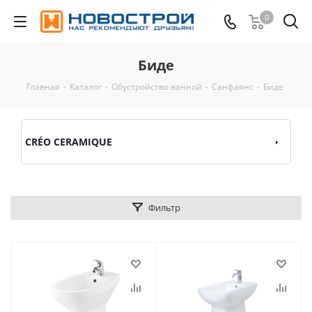
0
Биде
Главная
-
Каталог
-
Обустройство ванной
-
Санфаянс
-
Биде
CRÉO CERAMIQUE
Фильтр