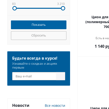
83
3 210
Цион для
(полимерный
700
Сбросить
Есть в на
1 140 р
Будьте всегда в курсе!
Узнавайте о скидках и акциях
первым
Новости
Все новости
Цион для 