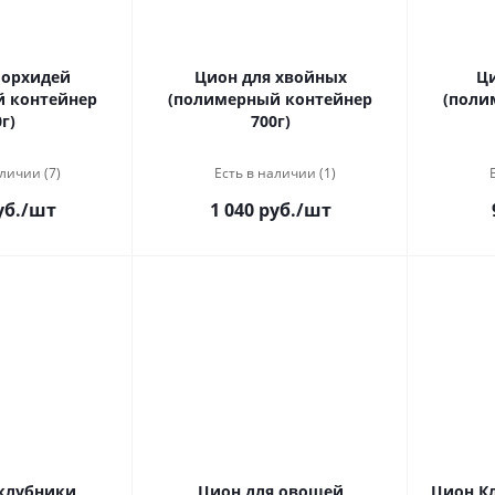
 орхидей
Цион для хвойных
Ци
 контейнер
(полимерный контейнер
(поли
г)
700г)
личии (7)
Есть в наличии (1)
уб.
/шт
1 040 руб.
/шт
клубники
Цион для овощей
Цион К