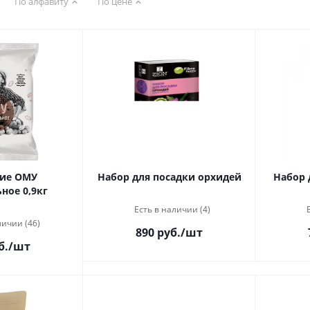
По алфавиту
По цене
ие ОМУ
Набор для посадки орхидей
Набор 
ное 0,9кг
Есть в наличии (4)
личии (46)
890 руб.
/шт
б.
/шт