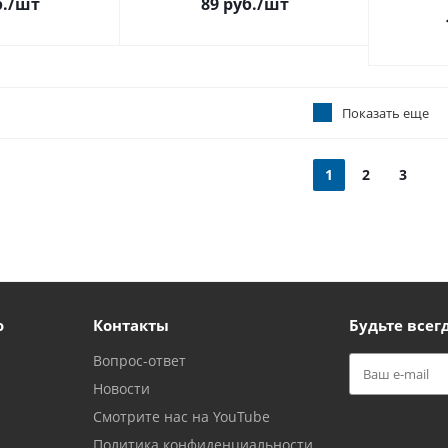
.
/шт
89 руб.
/шт
Показать еще
1
2
3
ю
Контакты
Будьте всегд
Вопрос-ответ
Новости
Смотрите нас на YouTube
Политика конфиденциальности