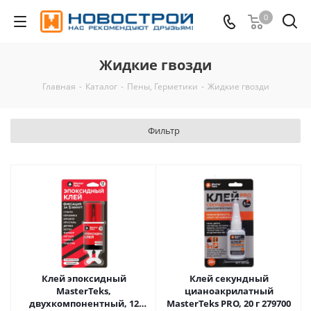
0
Жидкие гвозди
Главная
-
Каталог
-
Пены, Герметики
-
Жидкие гвозди
Фильтр
Клей эпоксидный
Клей секундный
MasterTeks,
цианоакрилатный
двухкомпонентный, 12
MasterTeks PRO, 20 г 279700