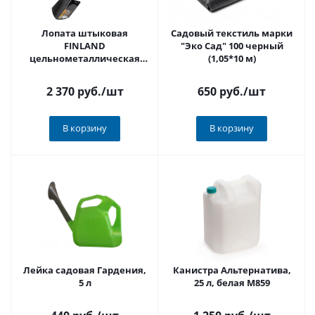
Лопата штыковая
Садовый текстиль марки
FINLAND
"Эко Сад" 100 черный
цельнометаллическая
(1,05*10 м)
195*285*1250 мм 2040
2 370 руб.
/шт
650 руб.
/шт
В корзину
В корзину
Лейка садовая Гардения,
Канистра Альтернатива,
5 л
25 л, белая М859