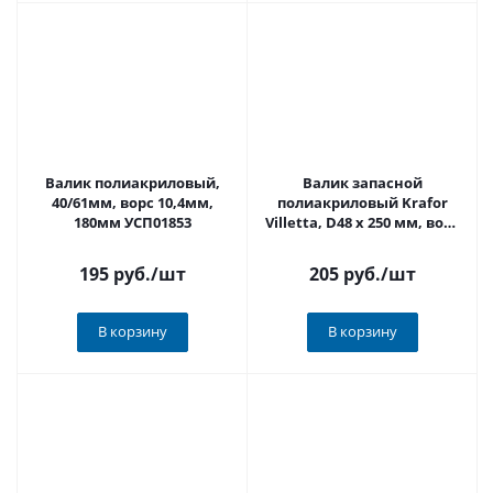
Валик полиакриловый,
Валик запасной
40/61мм, ворс 10,4мм,
полиакриловый Krafor
180мм УСП01853
Villetta, D48 x 250 мм, ворс
18 мм, бюгель 8 мм
195 руб.
/шт
205 руб.
/шт
В корзину
В корзину