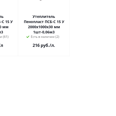
ль
Утеплитель
-С 15 У
Пенопласт ПСБ-С 15 У
0 мм
2000х1000х30 мм
м3
1шт-0,06м3
и (61)
Есть в наличии (2)
/л
216 руб.
/л.