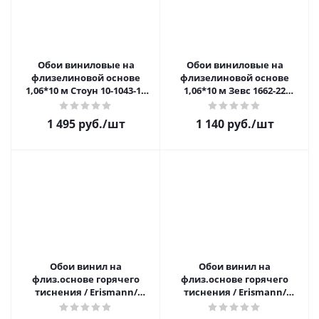
Обои виниловые на
Обои виниловые на
флизелиновой основе
флизелиновой основе
1,06*10 м Стоун 10-1043-11
1,06*10 м Зевс 1662-22
кирпичи белые
распродажа
распродажа
1 495 руб.
/шт
1 140 руб.
/шт
Обои винил на
Обои винил на
флиз.основе горячего
флиз.основе горячего
тиснения / Erismann/
тиснения / Erismann/
1,06*10м 60339-04
1,06*10м 60547-06
распродажа
распродажа