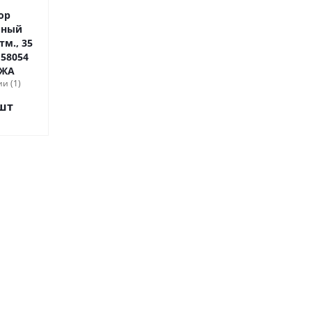
ор
ьный
атм., 35
АЖА
и (1)
шт