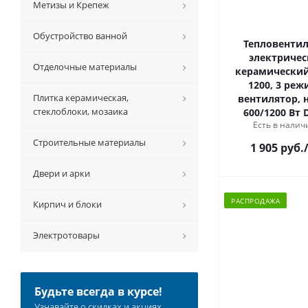
Метизы и Крепеж
Обустройство ванной
Тепловенти
электриче
Отделочные материалы
керамический
1200, 3 реж
Плитка керамическая,
вентилятор, 
стеклоблоки, мозаика
600/1200 Вт 
Есть в наличи
Строительные материалы
1 905 руб.
Двери и арки
РАСПРОДАЖА
Кирпич и блоки
Электротовары
Будьте всегда в курсе!
Узнавайте о скидках и акциях