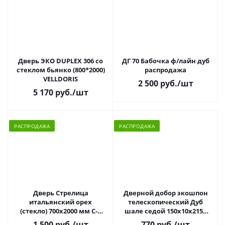
Дверь ЭКО DUPLEX 306 со
ДГ 70 Бабочка ф/лайн дуб
стеклом бьянко (800*2000)
распродажа
VELLDORIS
2 500 руб.
/шт
5 170 руб.
/шт
РАСПРОДАЖА
РАСПРОДАЖА
Дверь Стрелица
Дверной добор экошпон
итальянский орех
телескопический Дуб
(стекло) 700х2000 мм С-2
шале седой 150х10х2150
распродажа
VELLDORIS
1 500 руб.
/шт
770 руб.
/шт