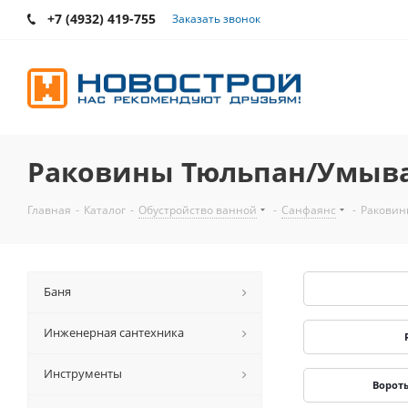
+7 (4932) 419-755
Заказать звонок
Раковины Тюльпан/Умыв
Главная
-
Каталог
-
Обустройство ванной
-
Санфаянс
-
Раковин
Баня
Инженерная сантехника
Инструменты
Вороты