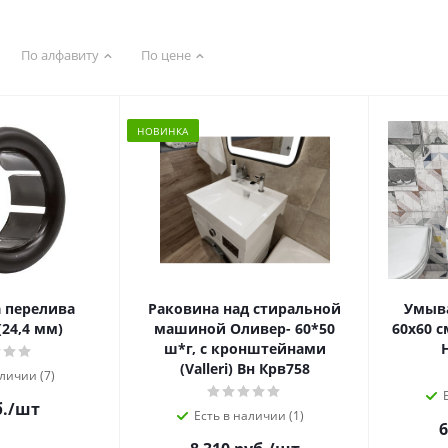
По алфавиту
По цене
НОВИНКА
 перелива
Раковина над стиральной
Умыва
(24,4 мм)
машиной Оливер- 60*50
60х60 
ш*г, с кронштейнами
(Valleri) Вн Крв758
личии (7)
.
/шт
Есть в наличии (1)
6