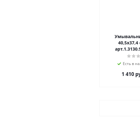
Умывальни
40,5х37,4 
арт.1.3130.
Есть в на
1 410 р