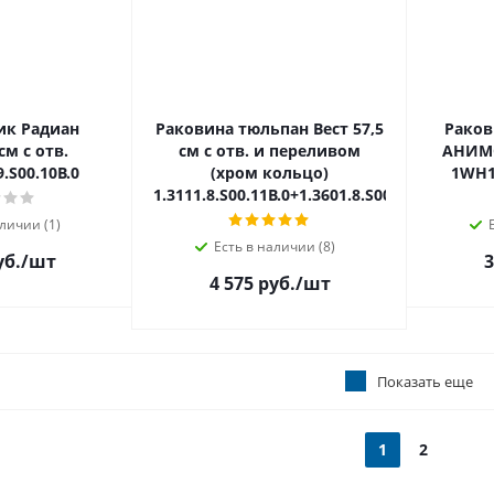
к Радиан
Раковина тюльпан Вест 57,5
Раков
см с отв.
см с отв. и переливом
АНИМО-
9.S00.10B.0
(хром кольцо)
1WH1
1.3111.8.S00.11B.0+1.3601.8.S00.00B.0
личии (1)
Есть в наличии (8)
уб.
/шт
3
4 575 руб.
/шт
Показать еще
1
2