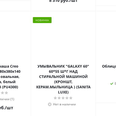
8 310 руб.
/шт
НОВИНКА
чаша Creo
УМЫВАЛЬНИК "GALAXY 60"
Облицо
80х380х140
60*55 Ш*Г НАД
 овальная,
СТИРАЛЬНОЙ МАШИНОЙ
, белый
(КРОНШТ,
 (PU4300)
КЕРАМ.МЫЛЬНИЦА ) (SANITA
LUXE)
личии (1)
Нет в наличии
уб.
/шт