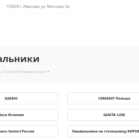
153029 г. Иваново, ул. Минская, 6а
альники
ы Тюльпан/Умывальники
AZARIO
CERSANIT Польша
Roca Испания
SANITA LUXE
нск Santeri Россия
Умывальники на столешницу КИРОВ