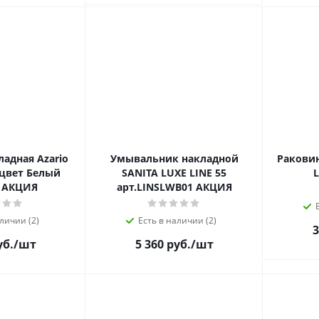
адная Azario
Умывальник накладной
Раковин
SANITA LUXE LINE 55
L
) АКЦИЯ
арт.LINSLWB01 АКЦИЯ
личии (2)
Есть в наличии (2)
3
уб.
/шт
5 360 руб.
/шт