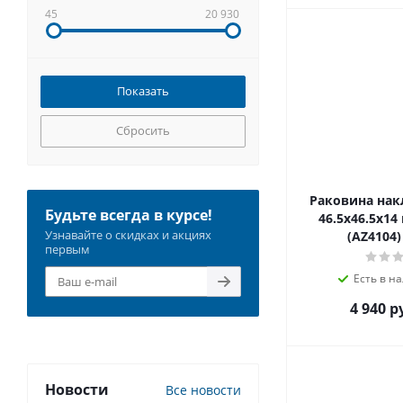
45
20 930
Сбросить
Раковина накл
Будьте всегда в курсе!
46.5х46.5х14 цвет Белый
Узнавайте о скидках и акциях
(AZ4104
первым
Есть в на
4 940 р
Новости
Все новости