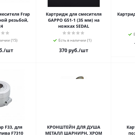
месителя Frap
Картридж для смесителя
Картрид
ной резьбой,
GAPPO G51-1 (35 мм) на
24
ножках SEDAL
личии (15)
Есть в наличии (1)
б.
/шт
370 руб.
/шт
p F33, для
КРОНШТЕЙН ДЛЯ ДУША
Кар
лива F7310
МЕТАЛЛ ШАРНИРН, ХРОМ
по