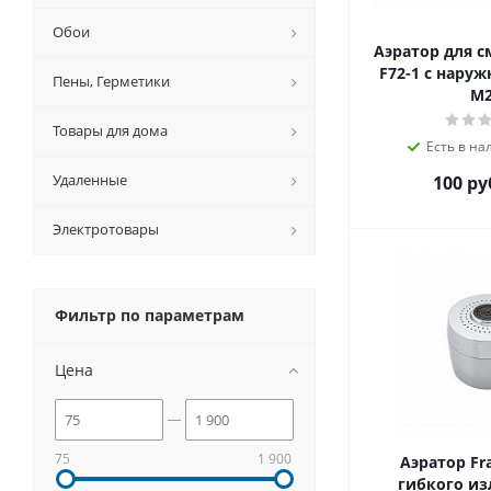
Обои
Аэратор для с
F72-1 с наруж
Пены, Герметики
M
Товары для дома
Есть в на
Удаленные
100 ру
Электротовары
Фильтр по параметрам
Цена
75
1 900
Аэратор Fra
гибкого из