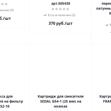
арт.505430
пере
латунн
личии (3)
9
Есть в наличии (2)
б.
/шт
370 руб.
/шт
кса для
Картридж для смесителя
Картр
я на фильтр
SEDAL G54-1 (25 мм) на
FRAP
52-10
ножках