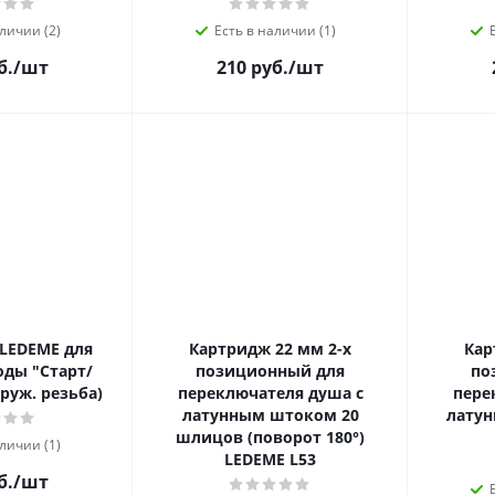
личии (2)
Есть в наличии (1)
б.
/шт
210 руб.
/шт
 LEDEME для
Картридж 22 мм 2-х
Кар
ды "Старт/
позиционный для
по
руж. резьба)
переключателя душа с
пере
латунным штоком 20
лату
шлицов (поворот 180°)
личии (1)
LEDEME L53
б.
/шт