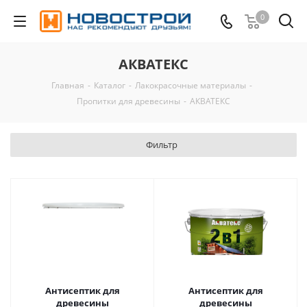
0
АКВАТЕКС
Главная
-
Каталог
-
Лакокрасочные материалы
-
Пропитки для древесины
-
АКВАТЕКС
Фильтр
Антисептик для
Антисептик для
древесины
древесины