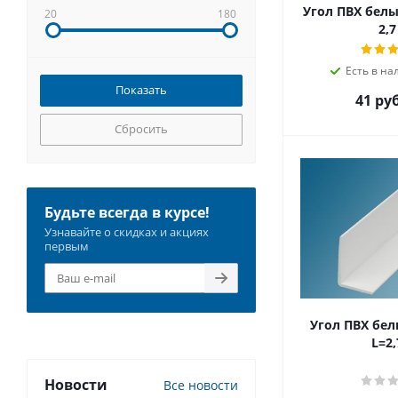
Угол ПВХ белы
20
180
2,7
Есть в на
41 руб
Сбросить
Будьте всегда в курсе!
Узнавайте о скидках и акциях
первым
Угол ПВХ бел
L=2,
Новости
Все новости