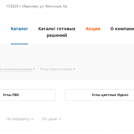
153029 г. Иваново, ул. Минская, 6а
Каталог
Каталог готовых
Акции
О компан
решений
 и комплектующие
-
Углы пластиковые
Углы ПВХ
Углы цветные Идеал
По алфавиту
По цене