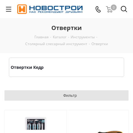
0
Отвертки
Главная
-
Каталог
-
Инструменты
-
Столярный слесарный инструмент
-
Отвертки
Отвертки Кедр
Фильтр