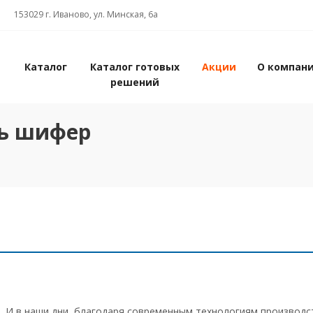
153029 г. Иваново, ул. Минская, 6а
Каталог
Каталог готовых
Акции
О компан
решений
ть шифер
 И в наши дни, благодаря современным технологиям производст