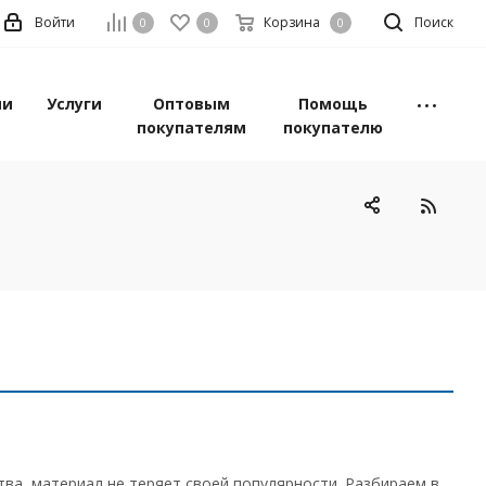
Войти
Корзина
Поиск
0
0
0
ии
Услуги
Оптовым
Помощь
покупателям
покупателю
ва, материал не теряет своей популярности. Разбираем в