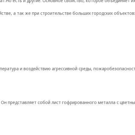
т.Но есть и другие. Основное свойство, которое объединяет их
стве, а так же при строительстве больших городских объектов
мпература и воздействию агрессивной среды, пожаробезопасност
. Он представляет собой лист гофрированного металла с цвет