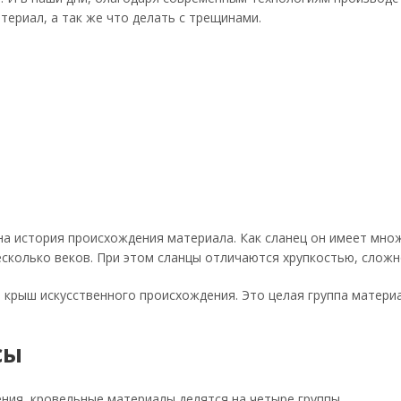
териал, а так же что делать с трещинами.
есна история происхождения материала. Как сланец он имеет м
несколько веков. При этом сланцы отличаются хрупкостью, слож
крыш искусственного происхождения. Это целая группа матери
сы
ния, кровельные материалы делятся на четыре группы.