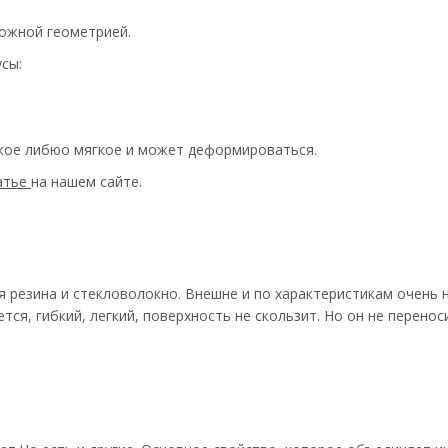
ложной геометрией.
сы:
пкое либюо мягкое и может деформироваться.
атье
на нашем сайте.
я резина и стекловолокно. Внешне и по характеристикам очень
я, гибкий, легкий, поверхность не скользит. Но он не перенос